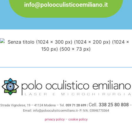
info@polooculisticoemiliano​.it
Cell.
338 25 80 808
Strada Vignolese, 19 – 41124 Modena – Tel.
059 71 28 699
|
–
Email: info@polooculisticoemiliano.it- P. IVA: 03846770364
privacy policy
–
cookie policy