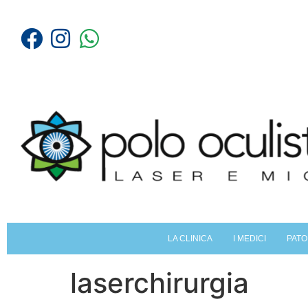
LA CLINICA
I MEDICI
PATO
laserchirurgia